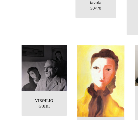
tavola
50×70
VIRGILIO
GUIDI
Guidi
Virgilio,
Baronessa,