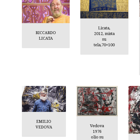
Licata,
RICCARDO
2012, mista
LICATA
su
tela,70×100
EMILIO
Vedova
VEDOVA
1976
olio su