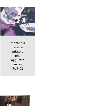
Morandis
tecnica
mista su
tela
applicata
su tav
54,5×62