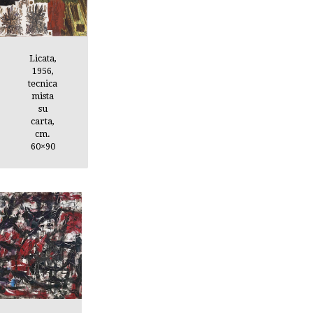
Licata,
1956,
tecnica
mista
su
carta,
cm.
60×90