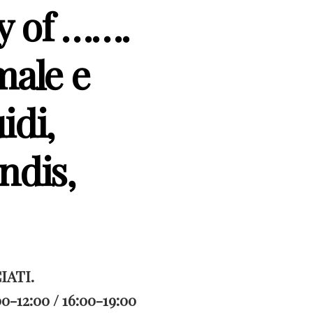
y of …….
male e
idi,
ndis,
IATI.
0-12:00 / 16:00-19:00