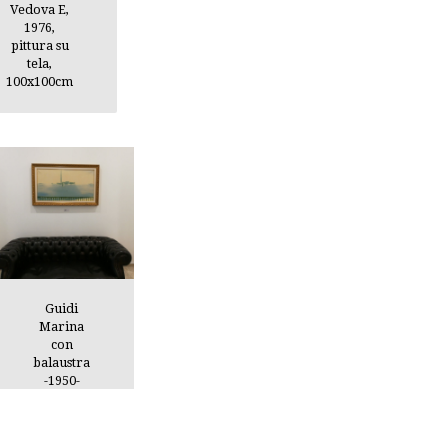
Vedova E,
1976,
pittura su
tela,
100x100cm
Guidi
Marina
con
balaustra
-1950-
60×110 -
olio su
tela